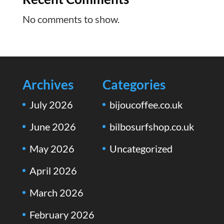
No comments to show.
Archives
Categories
July 2026
bijoucoffee.co.uk
June 2026
bilbosurfshop.co.uk
May 2026
Uncategorized
April 2026
March 2026
February 2026