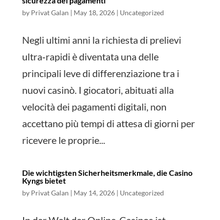
sicurezza dei pagamenti
by
Privat Galan
|
May 18, 2026
|
Uncategorized
Negli ultimi anni la richiesta di prelievi
ultra‑rapidi è diventata una delle
principali leve di differenziazione tra i
nuovi casinò. I giocatori, abituati alla
velocità dei pagamenti digitali, non
accettano più tempi di attesa di giorni per
ricevere le proprie...
Die wichtigsten Sicherheitsmerkmale, die Casino
Kyngs bietet
by
Privat Galan
|
May 14, 2026
|
Uncategorized