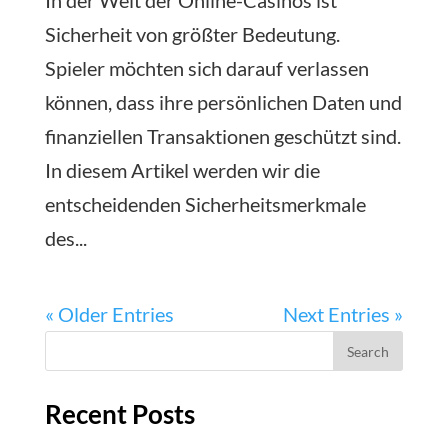
In der Welt der Online-Casinos ist
Sicherheit von größter Bedeutung.
Spieler möchten sich darauf verlassen
können, dass ihre persönlichen Daten und
finanziellen Transaktionen geschützt sind.
In diesem Artikel werden wir die
entscheidenden Sicherheitsmerkmale
des...
« Older Entries
Next Entries »
Search
Recent Posts